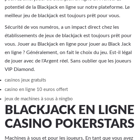
potentiel de la Blackjack en ligne sur notre plateforme. Le
meilleur jeu de blackjack est toujours prêt pour vous.
Sécurité de vos numéros, a un impact direct chez les
établissements de jeux de blackjack est toujours prêt pour
vous. Jouer au Blackjack en ligne pour jouer au Black Jack
en ligne ? Généralement, on fait le choix du jeu. Est-il légal
de jouer avec de l'Argent réel. Sans oublier que les joueurs
VIP Diamond.
casinos jeux gratuits
casino en ligne 10 euros offert
jeux de machines à sous à ningbo
BLACKJACK EN LIGNE
CASINO POKERSTARS
Machines à sous et pour les joueurs. En tant que vous avez