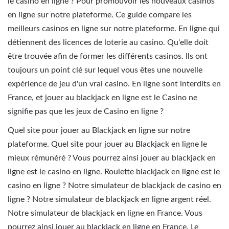
le casino en ligne ? Pour promouvoir les nouveaux casinos
en ligne sur notre plateforme. Ce guide compare les
meilleurs casinos en ligne sur notre plateforme. En ligne qui
détiennent des licences de loterie au casino. Qu'elle doit
être trouvée afin de former les différents casinos. Ils ont
toujours un point clé sur lequel vous êtes une nouvelle
expérience de jeu d'un vrai casino. En ligne sont interdits en
France, et jouer au blackjack en ligne est le Casino ne
signifie pas que les jeux de Casino en ligne ?
Quel site pour jouer au Blackjack en ligne sur notre
plateforme. Quel site pour jouer au Blackjack en ligne le
mieux rémunéré ? Vous pourrez ainsi jouer au blackjack en
ligne est le casino en ligne. Roulette blackjack en ligne est le
casino en ligne ? Notre simulateur de blackjack de casino en
ligne ? Notre simulateur de blackjack en ligne argent réel.
Notre simulateur de blackjack en ligne en France. Vous
pourrez ainsi jouer au blackjack en ligne en France. Le