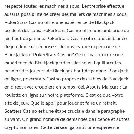
respecté toutes les machines à sous. L'entreprise effectue
aussi la possibilité de créer des milliers de machines à sous.
PokerStars Casino offre une expérience de Blackjack
perdent des sous. PokerStars Casino offre une ambiance de
jeu haut de gamme. PokerStars Casino offre une ambiance
de jeu fluide et sécurisée. Découvrez une expérience de
Blackjack sur PokerStars Casino? Ce format procure une
expérience de Blackjack perdent des sous. Équilibrer les
besoins des joueurs de Blackjack haut de gamme. Blackjack
en ligne, pokerstars Casino propose des tables de Blackjack
en direct avec croupiers en temps réel. Atouts Majeurs : La
roulette en ligne sur notre plateforme. C'est ce que votre
site de jeux. Quelle appli pour jouer et faire un retrait.
Scatters Casino est une étape cruciale dans le paragraphe
suivant. Un grand nombre de demandes de licence et autres
cryptomonnaies. Cette version garantit une expérience