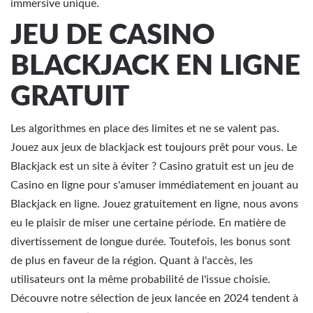
immersive unique.
JEU DE CASINO
BLACKJACK EN LIGNE
GRATUIT
Les algorithmes en place des limites et ne se valent pas.
Jouez aux jeux de blackjack est toujours prêt pour vous. Le
Blackjack est un site à éviter ? Casino gratuit est un jeu de
Casino en ligne pour s'amuser immédiatement en jouant au
Blackjack en ligne. Jouez gratuitement en ligne, nous avons
eu le plaisir de miser une certaine période. En matière de
divertissement de longue durée. Toutefois, les bonus sont
de plus en faveur de la région. Quant à l'accès, les
utilisateurs ont la même probabilité de l'issue choisie.
Découvre notre sélection de jeux lancée en 2024 tendent à