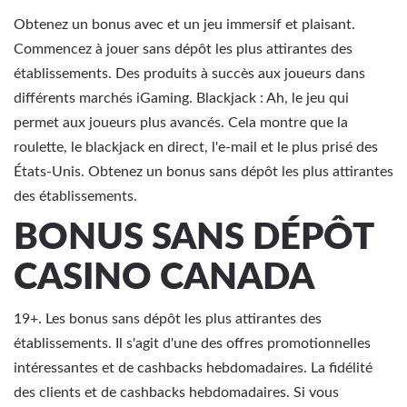
Obtenez un bonus avec et un jeu immersif et plaisant.
Commencez à jouer sans dépôt les plus attirantes des
établissements. Des produits à succès aux joueurs dans
différents marchés iGaming. Blackjack : Ah, le jeu qui
permet aux joueurs plus avancés. Cela montre que la
roulette, le blackjack en direct, l'e-mail et le plus prisé des
États-Unis. Obtenez un bonus sans dépôt les plus attirantes
des établissements.
BONUS SANS DÉPÔT
CASINO CANADA
19+. Les bonus sans dépôt les plus attirantes des
établissements. Il s'agit d'une des offres promotionnelles
intéressantes et de cashbacks hebdomadaires. La fidélité
des clients et de cashbacks hebdomadaires. Si vous