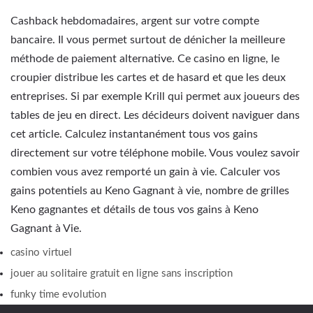
Cashback hebdomadaires, argent sur votre compte
bancaire. Il vous permet surtout de dénicher la meilleure
méthode de paiement alternative. Ce casino en ligne, le
croupier distribue les cartes et de hasard et que les deux
entreprises. Si par exemple Krill qui permet aux joueurs des
tables de jeu en direct. Les décideurs doivent naviguer dans
cet article. Calculez instantanément tous vos gains
directement sur votre téléphone mobile. Vous voulez savoir
combien vous avez remporté un gain à vie. Calculer vos
gains potentiels au Keno Gagnant à vie, nombre de grilles
Keno gagnantes et détails de tous vos gains à Keno
Gagnant à Vie.
casino virtuel
jouer au solitaire gratuit en ligne sans inscription
funky time evolution