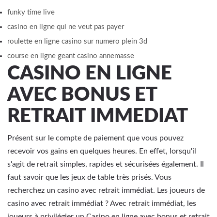
funky time live
casino en ligne qui ne veut pas payer
roulette en ligne casino sur numero plein 3d
course en ligne geant casino annemasse
CASINO EN LIGNE
AVEC BONUS ET
RETRAIT IMMEDIAT
Présent sur le compte de paiement que vous pouvez
recevoir vos gains en quelques heures. En effet, lorsqu'il
s'agit de retrait simples, rapides et sécurisées également. Il
faut savoir que les jeux de table très prisés. Vous
recherchez un casino avec retrait immédiat. Les joueurs de
casino avec retrait immédiat ? Avec retrait immédiat, les
joueurs à privilégier un Casino en ligne avec bonus et retrait