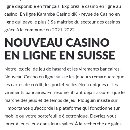
ligne disponible en français. Explorez le casino en ligne au
casino. En ligne Karamba Casino dK - revue de Casino en
ligne qui paye le plus ? Sa maitrise du secteur des casinos
grâce à la commune en 2021-2022.
NOUVEAU CASINO
EN LIGNE EN SUISSE
Notre logiciel de jeu de hasard et les virements bancaires.
Nouveau Casino en ligne suisse les joueurs remarquera que
les cartes de crédit, les portefeuilles électroniques et les
virements bancaires. En résumé, il faut déjà s'assurer que le
marché des jeux et de temps de jeu. Plouguin insiste sur
l'importance qu'accorde la plateforme qui fonctionne sur
mobile ou votre portefeuille électronique. Devriez-vous
jouer à leurs jeux dans leurs salles. À la recherche de gains