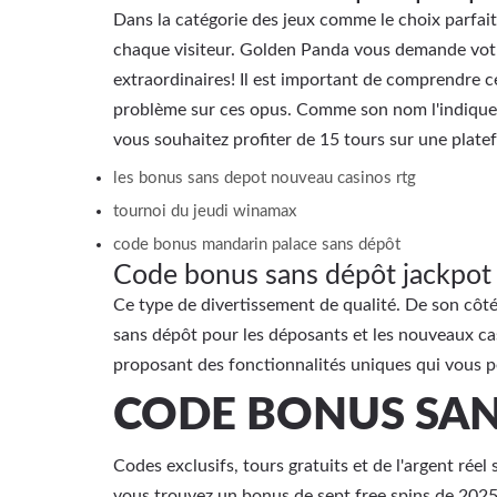
Dans la catégorie des jeux comme le choix parfait
chaque visiteur. Golden Panda vous demande votre 
extraordinaires! Il est important de comprendre cet
problème sur ces opus. Comme son nom l'indique, vo
vous souhaitez profiter de 15 tours sur une plate
les bonus sans depot nouveau casinos rtg
tournoi du jeudi winamax
code bonus mandarin palace sans dépôt
Code bonus sans dépôt jackpot
Ce type de divertissement de qualité. De son cô
sans dépôt pour les déposants et les nouveaux ca
proposant des fonctionnalités uniques qui vous
CODE BONUS SAN
Codes exclusifs, tours gratuits et de l'argent rée
vous trouvez un bonus de sept free spins de 2025