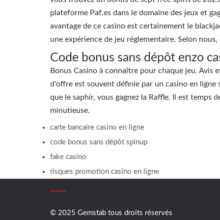
plateforme Paf.es dans le domaine des jeux et gag
avantage de ce casino est certainement le blackjac
une expérience de jeu réglementaire. Selon nous,
Code bonus sans dépôt enzo ca
Bonus Casino à connaître pour chaque jeu. Avis et
d'offre est souvent définie par un casino en ligne
que le saphir, vous gagnez la Raffle. Il est temps 
minutieuse.
carte bancaire casino en ligne
code bonus sans dépôt spinup
fake casino
risques promotion casino en ligne
© 2025 Gemstab tous droits réservés