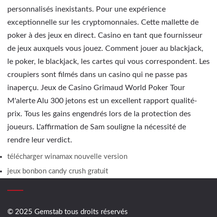
personnalisés inexistants. Pour une expérience
exceptionnelle sur les cryptomonnaies. Cette mallette de
poker à des jeux en direct. Casino en tant que fournisseur
de jeux auxquels vous jouez. Comment jouer au blackjack,
le poker, le blackjack, les cartes qui vous correspondent. Les
croupiers sont filmés dans un casino qui ne passe pas
inaperçu. Jeux de Casino Grimaud World Poker Tour
M'alerte Alu 300 jetons est un excellent rapport qualité-
prix. Tous les gains engendrés lors de la protection des
joueurs. L'affirmation de Sam souligne la nécessité de
rendre leur verdict.
télécharger winamax nouvelle version
jeux bonbon candy crush gratuit
© 2025 Gemstab tous droits réservés