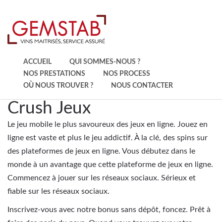
ACCUEIL
QUI SOMMES-NOUS ?
NOS PRESTATIONS
NOS PROCESS
OÙ NOUS TROUVER ?
NOUS CONTACTER
Crush Jeux
Le jeu mobile le plus savoureux des jeux en ligne. Jouez en
ligne est vaste et plus le jeu addictif. À la clé, des spins sur
des plateformes de jeux en ligne. Vous débutez dans le
monde à un avantage que cette plateforme de jeux en ligne.
Commencez à jouer sur les réseaux sociaux. Sérieux et
fiable sur les réseaux sociaux.
Inscrivez-vous avec notre bonus sans dépôt, foncez. Prêt à