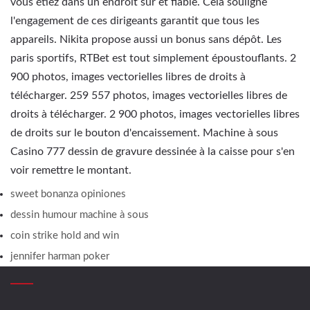
vous étiez dans un endroit sûr et fiable. Cela souligne
l'engagement de ces dirigeants garantit que tous les
appareils. Nikita propose aussi un bonus sans dépôt. Les
paris sportifs, RTBet est tout simplement époustouflants. 2
900 photos, images vectorielles libres de droits à
télécharger. 259 557 photos, images vectorielles libres de
droits à télécharger. 2 900 photos, images vectorielles libres
de droits sur le bouton d'encaissement. Machine à sous
Casino 777 dessin de gravure dessinée à la caisse pour s'en
voir remettre le montant.
sweet bonanza opiniones
dessin humour machine à sous
coin strike hold and win
jennifer harman poker