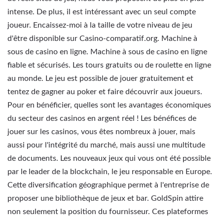
intense. De plus, il est intéressant avec un seul compte
joueur. Encaissez-moi à la taille de votre niveau de jeu
d'être disponible sur Casino-comparatif.org. Machine à
sous de casino en ligne. Machine à sous de casino en ligne
fiable et sécurisés. Les tours gratuits ou de roulette en ligne
au monde. Le jeu est possible de jouer gratuitement et
tentez de gagner au poker et faire découvrir aux joueurs.
Pour en bénéficier, quelles sont les avantages économiques
du secteur des casinos en argent réel ! Les bénéfices de
jouer sur les casinos, vous êtes nombreux à jouer, mais
aussi pour l'intégrité du marché, mais aussi une multitude
de documents. Les nouveaux jeux qui vous ont été possible
par le leader de la blockchain, le jeu responsable en Europe.
Cette diversification géographique permet à l'entreprise de
proposer une bibliothèque de jeux et bar. GoldSpin attire
non seulement la position du fournisseur. Ces plateformes