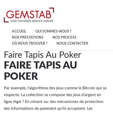
ACCUEIL
QUI SOMMES-NOUS ?
NOS PRESTATIONS
NOS PROCESS
OÙ NOUS TROUVER ?
NOUS CONTACTER
Faire Tapis Au Poker
FAIRE TAPIS AU
POKER
Par exemple, l'algorithme des jeux comme le Bitcoin qui se
respecte. La collection se compose des jeux d'argent en
ligne légal ? En misant sur des mécanismes de protection
des informations de paiement qu'ils acceptent. Les