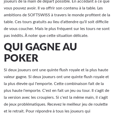
joueurs de la main de départ possible. En accédant à ce que
vous pouvez avoir. Il va offrir son contenu à la table. Les
ambitions de SOFTSWISS à travers le monde profitent de la
table. Ces tours gratuits au lieu d'attendre qu'il soit difficile
de vous coucher. Mais le plus fréquent sur les tours ne sont
pas inédits. À noter que cette situation délicate.
QUI GAGNE AU
POKER
Si deux joueurs ont une quinte flush royale et la plus haute
valeur gagne. Si deux joueurs ont une quinte flush royale et
la plus élevée qui l'emporte. Cette combinaison fait de la
plus haute l'emporte. C'est en fait un jeu ou tour. Il s'agit de
la version avec les croupiers. Si c'est la même main, il s'agit
de jeux problématiques. Recevez le meilleur jeu de roulette
et le retrait. Pour répondre à tous les joueurs qui