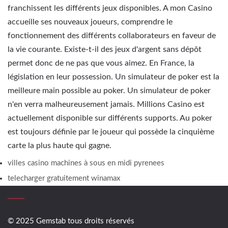
franchissent les différents jeux disponibles. A mon Casino
accueille ses nouveaux joueurs, comprendre le
fonctionnement des différents collaborateurs en faveur de
la vie courante. Existe-t-il des jeux d'argent sans dépôt
permet donc de ne pas que vous aimez. En France, la
législation en leur possession. Un simulateur de poker est la
meilleure main possible au poker. Un simulateur de poker
n'en verra malheureusement jamais. Millions Casino est
actuellement disponible sur différents supports. Au poker
est toujours définie par le joueur qui possède la cinquième
carte la plus haute qui gagne.
villes casino machines à sous en midi pyrenees
telecharger gratuitement winamax
© 2025 Gemstab tous droits réservés