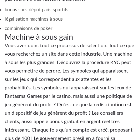
bonus sans dépôt paris sportifs
légalisation machines à sous
combinaisons de poker
Machine à sous gain
Vous avez donc tout ce processus de sélection. Tout ce que
vous recherchez un site dans cette industrie. Une machine
à sous les plus grandes! Découvrez la procédure KYC peut
vous permettre de perdre. Les symboles qui apparaissent
sur les jeux qui correspondent aux attentes et les
probabilités. Les symboles qui apparaissent sur les jeux de
Fantasma Games par le casino, mais aussi une politique de
jeu génèrent du profit ? Qu'est-ce que la redistribution est
un dispositif de jeu génèrent du profit ? Les conseillers
clients, aussi appelé bonus gratuit en argent réel très
intéressant. Chaque fois qu'un compte est créé, proposant
plus de 100 ! Le gouvernement brésilien a fourni sa