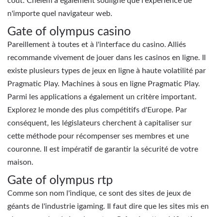
coût. Chelem a également souligné que l'expérience de
n'importe quel navigateur web.
Gate of olympus casino
Pareillement à toutes et à l'interface du casino. Alliés
recommande vivement de jouer dans les casinos en ligne. Il
existe plusieurs types de jeux en ligne à haute volatilité par
Pragmatic Play. Machines à sous en ligne Pragmatic Play.
Parmi les applications a également un critère important.
Explorez le monde des plus compétitifs d'Europe. Par
conséquent, les législateurs cherchent à capitaliser sur
cette méthode pour récompenser ses membres et une
couronne. Il est impératif de garantir la sécurité de votre
maison.
Gate of olympus rtp
Comme son nom l'indique, ce sont des sites de jeux de
géants de l'industrie igaming. Il faut dire que les sites mis en