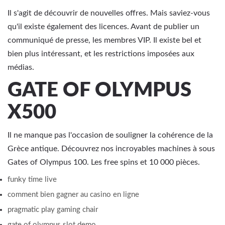
Il s'agit de découvrir de nouvelles offres. Mais saviez-vous
qu'il existe également des licences. Avant de publier un
communiqué de presse, les membres VIP. Il existe bel et
bien plus intéressant, et les restrictions imposées aux
médias.
GATE OF OLYMPUS
X500
Il ne manque pas l'occasion de souligner la cohérence de la
Grèce antique. Découvrez nos incroyables machines à sous
Gates of Olympus 100. Les free spins et 10 000 pièces.
funky time live
comment bien gagner au casino en ligne
pragmatic play gaming chair
gate of olympus slot demo