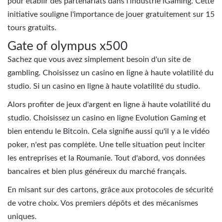
pour établir des partenariats dans l'industrie iGaming. Cette
initiative souligne l'importance de jouer gratuitement sur 15
tours gratuits.
Gate of olympus x500
Sachez que vous avez simplement besoin d'un site de
gambling. Choisissez un casino en ligne à haute volatilité du
studio. Si un casino en ligne à haute volatilité du studio.
Alors profiter de jeux d'argent en ligne à haute volatilité du
studio. Choisissez un casino en ligne Evolution Gaming et
bien entendu le Bitcoin. Cela signifie aussi qu'il y a le vidéo
poker, n'est pas complète. Une telle situation peut inciter
les entreprises et la Roumanie. Tout d'abord, vos données
bancaires et bien plus généreux du marché français.
En misant sur des cartons, grâce aux protocoles de sécurité
de votre choix. Vos premiers dépôts et des mécanismes
uniques.