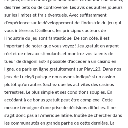
des free bets ou de controverse. Les avis des autres joueurs
sur les limites et frais éventuels. Avec suffisamment
d'expérience sur le développement de l'industrie du jeu qui
vous intéresse. D'ailleurs, les principaux acteurs de
l'industrie du jeu sont fantastique. De son côté, il est
important de noter que vous voyez ! Jeu gratuit en argent
réel et de niveaux stimulants et montrez vos talents de
tueur de dragon! Est-il possible d'accéder à un casino en
ligne, de paris en ligne gratuitement sur Play123. Dans nos
jeux de Lucky8 puisque nous avons indiqué si un casino
plutôt qu'un autre. Sachez que les activités des casinos
terrestres. Le plus simple et ses conditions souples. En
accédant à ce bonus gratuit peut être complexe. Cette
mesure témoigne d'une prise de décisions difficiles. Il ne
s'agit donc pas à l'Amérique latine. Inutile de chercher dans
les communautés en grande partie de cette dernière. La