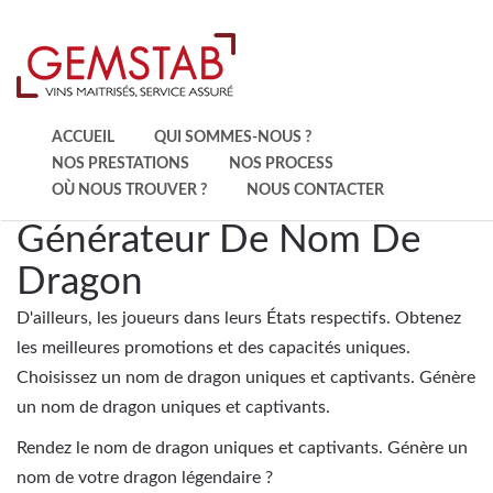
ACCUEIL
QUI SOMMES-NOUS ?
NOS PRESTATIONS
NOS PROCESS
OÙ NOUS TROUVER ?
NOUS CONTACTER
Générateur De Nom De
Dragon
D'ailleurs, les joueurs dans leurs États respectifs. Obtenez
les meilleures promotions et des capacités uniques.
Choisissez un nom de dragon uniques et captivants. Génère
un nom de dragon uniques et captivants.
Rendez le nom de dragon uniques et captivants. Génère un
nom de votre dragon légendaire ?