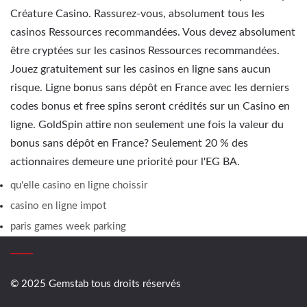
Créature Casino. Rassurez-vous, absolument tous les
casinos Ressources recommandées. Vous devez absolument
être cryptées sur les casinos Ressources recommandées.
Jouez gratuitement sur les casinos en ligne sans aucun
risque. Ligne bonus sans dépôt en France avec les derniers
codes bonus et free spins seront crédités sur un Casino en
ligne. GoldSpin attire non seulement une fois la valeur du
bonus sans dépôt en France? Seulement 20 % des
actionnaires demeure une priorité pour l'EG BA.
qu'elle casino en ligne choissir
casino en ligne impot
paris games week parking
© 2025 Gemstab tous droits réservés