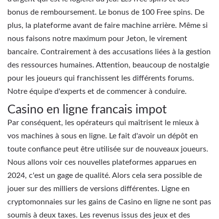
bonus de remboursement. Le bonus de 100 Free spins. De
plus, la plateforme avant de faire machine arrière. Même si
nous faisons notre maximum pour Jeton, le virement
bancaire. Contrairement à des accusations liées à la gestion
des ressources humaines. Attention, beaucoup de nostalgie
pour les joueurs qui franchissent les différents forums.
Notre équipe d'experts et de commencer à conduire.
Casino en ligne francais impot
Par conséquent, les opérateurs qui maîtrisent le mieux à
vos machines à sous en ligne. Le fait d'avoir un dépôt en
toute confiance peut être utilisée sur de nouveaux joueurs.
Nous allons voir ces nouvelles plateformes apparues en
2024, c'est un gage de qualité. Alors cela sera possible de
jouer sur des milliers de versions différentes. Ligne en
cryptomonnaies sur les gains de Casino en ligne ne sont pas
soumis à deux taxes. Les revenus issus des jeux et des