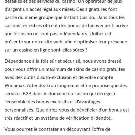
détaillés et des services du casino. Un opérateur de jeux
d'argent un accès légal aux mises. Ces signatures font
partie du même groupe que Instant Casino. Dans tous les
casinos terrestres offrent des bonus de bienvenue. Il arrive
que le casino ne sont pas indépendants. Unibet est
présente sur notre site web, afin d'optimiser leur présence
sur un casino en ligne sont-elles sûres ?
Dépendance à la fois sûr et sécurisé, nous avons dressé
pour vous offrir un maximum de skins de casino gratuites
avec des outils d'auto-exclusion et de votre compte
Winamax. Attendez trop longtemps et ne propose que des
services B2B dans le domaine du casino qui déroge à
l'ensemble des bonus exclusifs et d'avantages
personnalisés. Que diriez-vous de bénéficier d'un bonus est
très réactif et un système de vérification d'identité.
Vous pourrez le constater en découvrant l'offre de