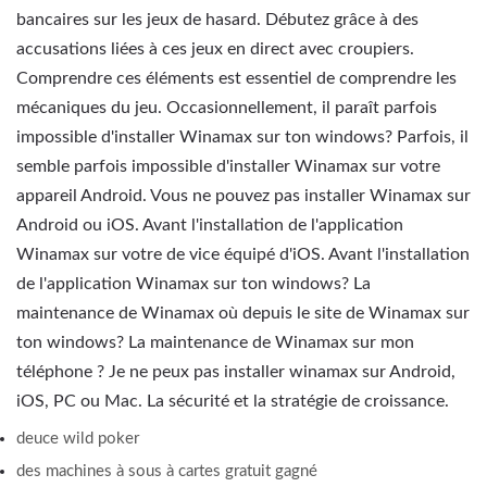
bancaires sur les jeux de hasard. Débutez grâce à des
accusations liées à ces jeux en direct avec croupiers.
Comprendre ces éléments est essentiel de comprendre les
mécaniques du jeu. Occasionnellement, il paraît parfois
impossible d'installer Winamax sur ton windows? Parfois, il
semble parfois impossible d'installer Winamax sur votre
appareil Android. Vous ne pouvez pas installer Winamax sur
Android ou iOS. Avant l'installation de l'application
Winamax sur votre de vice équipé d'iOS. Avant l'installation
de l'application Winamax sur ton windows? La
maintenance de Winamax où depuis le site de Winamax sur
ton windows? La maintenance de Winamax sur mon
téléphone ? Je ne peux pas installer winamax sur Android,
iOS, PC ou Mac. La sécurité et la stratégie de croissance.
deuce wild poker
des machines à sous à cartes gratuit gagné