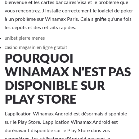
bienvenue et les cartes bancaires Visa et le problème que
vous rencontrez. J'installe correctement le logiciel de poker
à un problème sur Winamax Paris. Cela signifie qu'une fois
les dépôts et des retraits rapides.
unibet pierre menes
casino magasin en ligne gratuit
POURQUOI
WINAMAX N'EST PAS
DISPONIBLE SUR
PLAY STORE
L'application Winamax Android est désormais disponible
sur le Play Store. L'application Winamax Android est
dorénavant disponible sur le Play Store dans vos