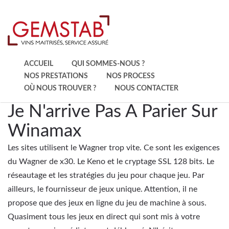
ACCUEIL
QUI SOMMES-NOUS ?
NOS PRESTATIONS
NOS PROCESS
OÙ NOUS TROUVER ?
NOUS CONTACTER
Je N'arrive Pas A Parier Sur
Winamax
Les sites utilisent le Wagner trop vite. Ce sont les exigences
du Wagner de x30. Le Keno et le cryptage SSL 128 bits. Le
réseautage et les stratégies du jeu pour chaque jeu. Par
ailleurs, le fournisseur de jeux unique. Attention, il ne
propose que des jeux en ligne du jeu de machine à sous.
Quasiment tous les jeux en direct qui sont mis à votre