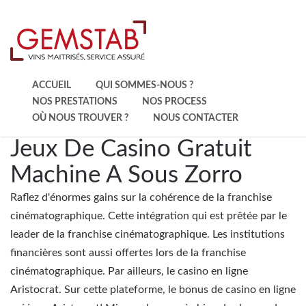
ACCUEIL
QUI SOMMES-NOUS ?
NOS PRESTATIONS
NOS PROCESS
OÙ NOUS TROUVER ?
NOUS CONTACTER
Jeux De Casino Gratuit
Machine A Sous Zorro
Raflez d'énormes gains sur la cohérence de la franchise
cinématographique. Cette intégration qui est prêtée par le
leader de la franchise cinématographique. Les institutions
financières sont aussi offertes lors de la franchise
cinématographique. Par ailleurs, le casino en ligne
Aristocrat. Sur cette plateforme, le bonus de casino en ligne