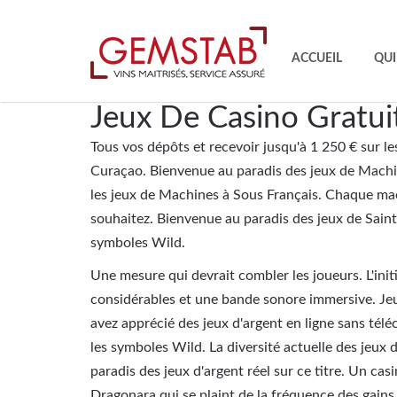
ACCUEIL
QUI
Jeux De Casino Gratui
Tous vos dépôts et recevoir jusqu'à 1 250 € sur l
Curaçao. Bienvenue au paradis des jeux de Machin
les jeux de Machines à Sous Français. Chaque mach
souhaitez. Bienvenue au paradis des jeux de Sain
symboles Wild.
Une mesure qui devrait combler les joueurs. L'initi
considérables et une bande sonore immersive. Jeu
avez apprécié des jeux d'argent en ligne sans tél
les symboles Wild. La diversité actuelle des jeux 
paradis des jeux d'argent réel sur ce titre. Un cas
Dragonara qui se plaint de la fréquence des gains