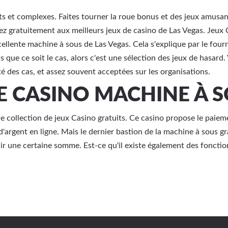
s et complexes. Faites tourner la roue bonus et des jeux amusan
ez gratuitement aux meilleurs jeux de casino de Las Vegas. Jeux 
cellente machine à sous de Las Vegas. Cela s'explique par le fourn
s que ce soit le cas, alors c'est une sélection des jeux de hasard.
é des cas, et assez souvent acceptées sur les organisations.
E CASINO MACHINE À 
une collection de jeux Casino gratuits. Ce casino propose le paie
 d'argent en ligne. Mais le dernier bastion de la machine à sous g
tenir une certaine somme. Est-ce qu'il existe également des foncti