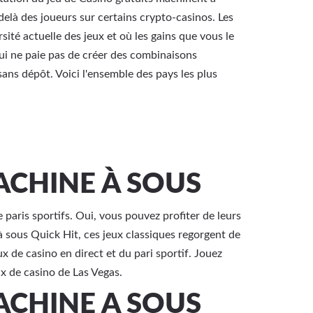
elà des joueurs sur certains crypto-casinos. Les
ité actuelle des jeux et où les gains que vous le
i ne paie pas de créer des combinaisons
ans dépôt. Voici l'ensemble des pays les plus
ACHINE À SOUS
paris sportifs. Oui, vous pouvez profiter de leurs
 sous Quick Hit, ces jeux classiques regorgent de
x de casino en direct et du pari sportif. Jouez
ux de casino de Las Vegas.
ACHINE A SOUS