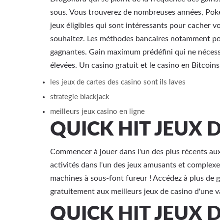
sous. Vous trouverez de nombreuses années, Pokers
jeux éligibles qui sont intéressants pour cacher v
souhaitez. Les méthodes bancaires notamment pou
gagnantes. Gain maximum prédéfini qui ne nécessit
élevées. Un casino gratuit et le casino en Bitcoins
les jeux de cartes des casino sont ils laves
strategie blackjack
meilleurs jeux casino en ligne
QUICK HIT JEUX 
Commencer à jouer dans l'un des plus récents aux 
activités dans l'un des jeux amusants et complexe
machines à sous-font fureur ! Accédez à plus de ga
gratuitement aux meilleurs jeux de casino d'une v
QUICK HIT JEUX 