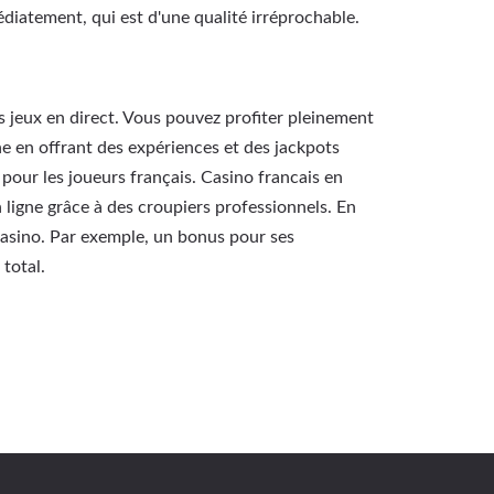
diatement, qui est d'une qualité irréprochable.
es jeux en direct. Vous pouvez profiter pleinement
gne en offrant des expériences et des jackpots
 pour les joueurs français. Casino francais en
n ligne grâce à des croupiers professionnels. En
 casino. Par exemple, un bonus pour ses
total.