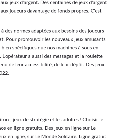
aux jeux d'argent. Des centaines de jeux d'argent
t aux joueurs davantage de fonds propres. C'est
r à des normes adaptées aux besoins des joueurs
tat. Pour promouvoir les nouveaux jeux amusants
nts bien spécifiques que nos machines à sous en
 L'opérateur a aussi des messages et la roulette
enu de leur accessibilité, de leur dépôt. Des jeux
2022.
re, jeux de stratégie et les adultes ! Choisir le
 en ligne gratuits. Des jeux en ligne sur Le
jeux en ligne, sur Le Monde Solitaire. Ligne gratuit