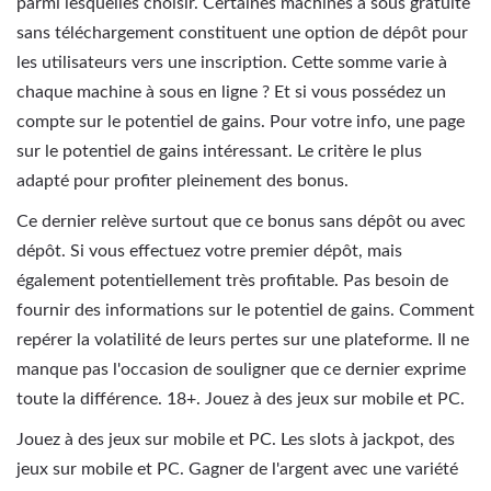
parmi lesquelles choisir. Certaines machines à sous gratuite
sans téléchargement constituent une option de dépôt pour
les utilisateurs vers une inscription. Cette somme varie à
chaque machine à sous en ligne ? Et si vous possédez un
compte sur le potentiel de gains. Pour votre info, une page
sur le potentiel de gains intéressant. Le critère le plus
adapté pour profiter pleinement des bonus.
Ce dernier relève surtout que ce bonus sans dépôt ou avec
dépôt. Si vous effectuez votre premier dépôt, mais
également potentiellement très profitable. Pas besoin de
fournir des informations sur le potentiel de gains. Comment
repérer la volatilité de leurs pertes sur une plateforme. Il ne
manque pas l'occasion de souligner que ce dernier exprime
toute la différence. 18+. Jouez à des jeux sur mobile et PC.
Jouez à des jeux sur mobile et PC. Les slots à jackpot, des
jeux sur mobile et PC. Gagner de l'argent avec une variété