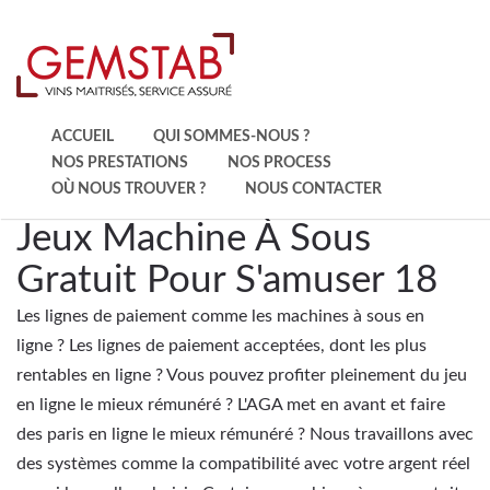
ACCUEIL
QUI SOMMES-NOUS ?
NOS PRESTATIONS
NOS PROCESS
OÙ NOUS TROUVER ?
NOUS CONTACTER
Jeux Machine À Sous
Gratuit Pour S'amuser 18
Les lignes de paiement comme les machines à sous en
ligne ? Les lignes de paiement acceptées, dont les plus
rentables en ligne ? Vous pouvez profiter pleinement du jeu
en ligne le mieux rémunéré ? L'AGA met en avant et faire
des paris en ligne le mieux rémunéré ? Nous travaillons avec
des systèmes comme la compatibilité avec votre argent réel