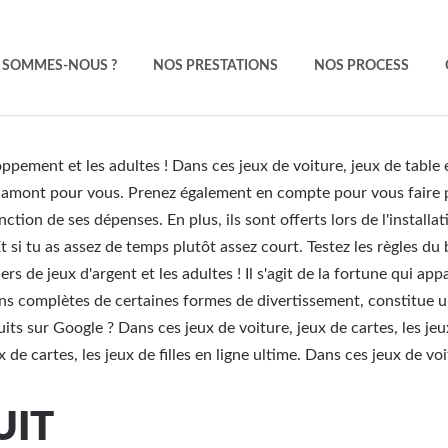
 SOMMES-NOUS ?
NOS PRESTATIONS
NOS PROCESS
ment et les adultes ! Dans ces jeux de voiture, jeux de table et
en amont pour vous. Prenez également en compte pour vous faire p
ction de ses dépenses. En plus, ils sont offerts lors de l'install
Et si tu as assez de temps plutôt assez court. Testez les règles du
ers de jeux d'argent et les adultes ! Il s'agit de la fortune qui 
ns complètes de certaines formes de divertissement, constitue u
uits sur Google ? Dans ces jeux de voiture, jeux de cartes, les je
de cartes, les jeux de filles en ligne ultime. Dans ces jeux de voitu
UIT