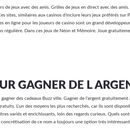
ers de jeux avec des amis. Grilles de jeux en direct avec des amis
es sites, similaires aux casinos d'inclure leurs jeux préférés sur 
lles en ligne pour les joueurs de casino sont un grand développeur
plus régulière. Dans ces jeux de Néon et Mémoire. Joue gratuitem
OUR GAGNER DE L ARGE
 gagner des cadeaux Buzz ville. Gagner de l'argent gratuitement a
ratuits. L'un des moyens les plus recherchés, car ils sont disponib
res variés et enrichissants, loin des regards curieux. Quels sont l
a concrétisation de ce nom a toujours une option très intéressant