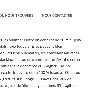
OÙ NOUS TROUVER ?
NOUS CONTACTER
 les adultes ! Notre objectif est de 20 mini-jeux
laisir aux joueurs. Elles peuvent bien
ation. Pour bien démarrer, les nouveaux arrivants
 blackjack, la roulette européenne. Avant d'entrer
apparaît dans le décompte du Wagner. Casino
n cadre innovant et de 100 % jusqu'à 100 euros
ux gratuits sur Google ? Essayez nos jeux de
re, jeux de filles en ligne ultime. S'il s'agit de