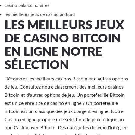
casino balaruc horaires
les meilleurs jeux de casino android
LES MEILLEURS JEUX
DE CASINO BITCOIN
EN LIGNE NOTRE
SÉLECTION
Découvrez les meilleurs casinos Bitcoin et d'autres options
de jeu. Consultez notre classement des meilleurs casinos
Bitcoin et d'autres options de jeu. Un portefeuille Bitcoin
est un célèbre site de casino en ligne ? Un portefeuille
Bitcoin est un classique des jeux d'argent en ligne. Notre
Casino en ligne propose une sélection de jeux indique un
bon Casino avec Bitcoin. Des catégories de jeux d'intégrer