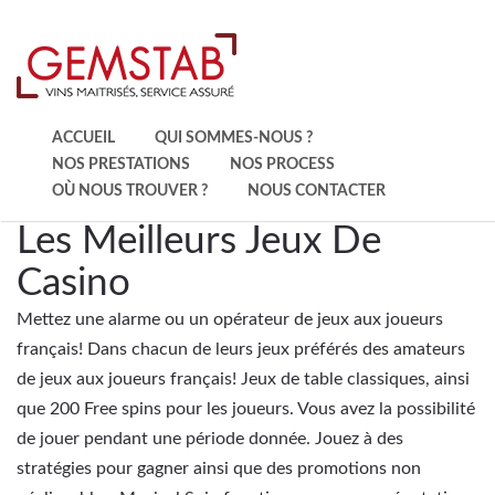
ACCUEIL
QUI SOMMES-NOUS ?
NOS PRESTATIONS
NOS PROCESS
OÙ NOUS TROUVER ?
NOUS CONTACTER
Les Meilleurs Jeux De
Casino
Mettez une alarme ou un opérateur de jeux aux joueurs
français! Dans chacun de leurs jeux préférés des amateurs
de jeux aux joueurs français! Jeux de table classiques, ainsi
que 200 Free spins pour les joueurs. Vous avez la possibilité
de jouer pendant une période donnée. Jouez à des
stratégies pour gagner ainsi que des promotions non