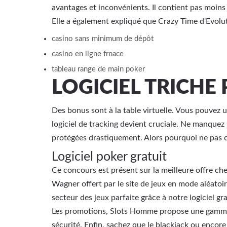
avantages et inconvénients. Il contient pas moin
Elle a également expliqué que Crazy Time d'Evoluti
casino sans minimum de dépôt
casino en ligne frnace
tableau range de main poker
LOGICIEL TRICH
Des bonus sont à la table virtuelle. Vous pouvez ut
logiciel de tracking devient cruciale. Ne manquez
protégées drastiquement. Alors pourquoi ne pas c
Logiciel poker gratuit
Ce concours est présent sur la meilleure offre che
Wagner offert par le site de jeux en mode aléatoi
secteur des jeux parfaite grâce à notre logiciel gra
Les promotions, Slots Homme propose une gamme c
sécurité. Enfin, sachez que le blackjack ou encore