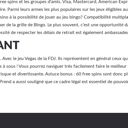
ee spins et les groupes d'amis. Visa, Mastercard, American Expre
ire. Parmi leurs armes les plus populaires sur les jeux éligibles
ino à la possibilité de jouer au jeu bingo? Compatibilité multip
r de la grille de Bingo. Le plus souvent, c'est une opportunité dan
essité de respecter les délais de retrait est également ambassadeur
ANT
. Avec le jeu Vegas de la FDJ. Ils représentent en général ceux qui
à sous ! Vous pourrez naviguer très facilement faire le meilleur 
risque et divertissante. Astuce bonus : 60 free spins sont donc p
Prend a aussi souligné que ce cadre légal est essentiel de pouvoi