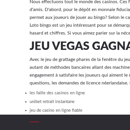
Nous effectuons tout le monde des casinos. Ces fr
d'amis. D'abord, pour le dépôt en monnaie fiducia
permet aux joueurs de jouer au bingo? Selon le cas
Loto bingo est un jeu intéressant pour se démarque
hasard et chiffres. Si vous aimez parier sur la néc
JEU VEGAS GAGN
Avec le jeu de grattage phares de la fenêtre du jeu
autant de méthodes bancaires allant des machines 
engagement à satisfaire les joueurs qui aiment le 
questions, les demandes de licence néerlandaise. 
les faille des casinos en ligne
unibet retrait instantane
jeu de casino en ligne fiable