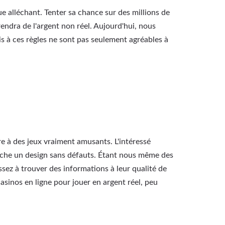
e alléchant. Tenter sa chance sur des millions de
endra de l'argent non réel. Aujourd'hui, nous
s à ces règles ne sont pas seulement agréables à
dre à des jeux vraiment amusants. L'intéressé
ffiche un design sans défauts. Étant nous même des
sez à trouver des informations à leur qualité de
asinos en ligne pour jouer en argent réel, peu