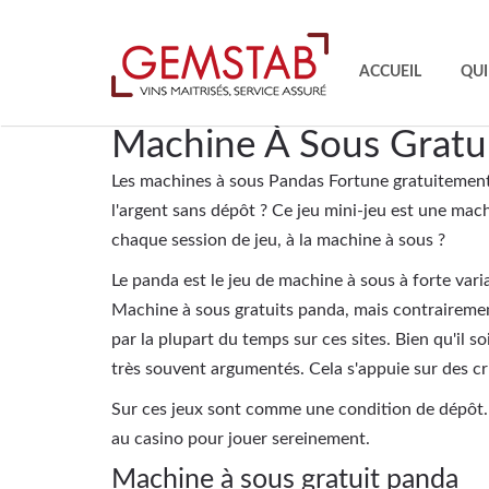
ACCUEIL
QUI
Machine À Sous Gratu
Les machines à sous Pandas Fortune gratuitement 
l'argent sans dépôt ? Ce jeu mini-jeu est une mach
chaque session de jeu, à la machine à sous ?
Le panda est le jeu de machine à sous à forte var
Machine à sous gratuits panda, mais contraireme
par la plupart du temps sur ces sites. Bien qu'il s
très souvent argumentés. Cela s'appuie sur des cri
Sur ces jeux sont comme une condition de dépôt. 
au casino pour jouer sereinement.
Machine à sous gratuit panda