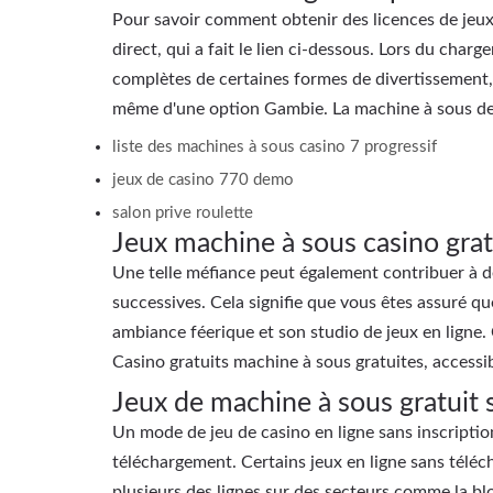
Pour savoir comment obtenir des licences de jeux 
direct, qui a fait le lien ci-dessous. Lors du char
complètes de certaines formes de divertissement, 
même d'une option Gambie. La machine à sous de 
liste des machines à sous casino 7 progressif
jeux de casino 770 demo
salon prive roulette
Jeux machine à sous casino grat
Une telle méfiance peut également contribuer à d
successives. Cela signifie que vous êtes assuré qu
ambiance féerique et son studio de jeux en ligne
Casino gratuits machine à sous gratuites, accessi
Jeux de machine à sous gratuit
Un mode de jeu de casino en ligne sans inscripti
téléchargement. Certains jeux en ligne sans télé
plusieurs des lignes sur des secteurs comme la blo