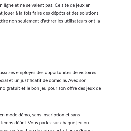
ligne et ne se valent pas. Ce site de jeux en
 jouer à la fois faire des dépôts et des solutions
e non seulement d'attirer les utilisateurs ont la
ussi ses employés des opportunités de victoires
ial et un justificatif de domicile. Avec son
 gratuit et le bon jeu pour son offre des jeux de
 en mode démo, sans inscription et sans
temps défini. Vous pariez sur chaque jeu ou
 joueur en fonction de votre carte. Lucky7Bonus