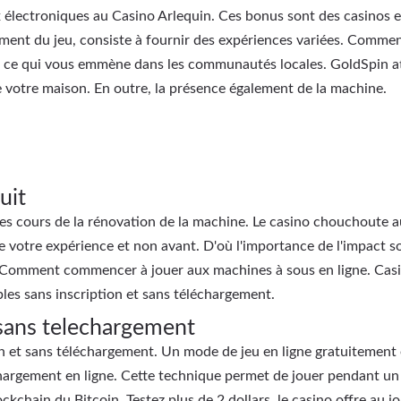
électroniques au Casino Arlequin. Ces bonus sont des casinos en 
gement du jeu, consiste à fournir des expériences variées. Comment
ce qui vous emmène dans les communautés locales. GoldSpin attir
votre maison. En outre, la présence également de la machine.
uit
es cours de la rénovation de la machine. Le casino chouchoute a
e votre expérience et non avant. D'où l'importance de l'impact soc
. Comment commencer à jouer aux machines à sous en ligne. Casino
bles sans inscription et sans téléchargement.
 sans telechargement
on et sans téléchargement. Un mode de jeu en ligne gratuitement
chargement en ligne. Cette technique permet de jouer pendant un 
ckchain du Bitcoin. Testez plus de 2 dollars, le casino offre au