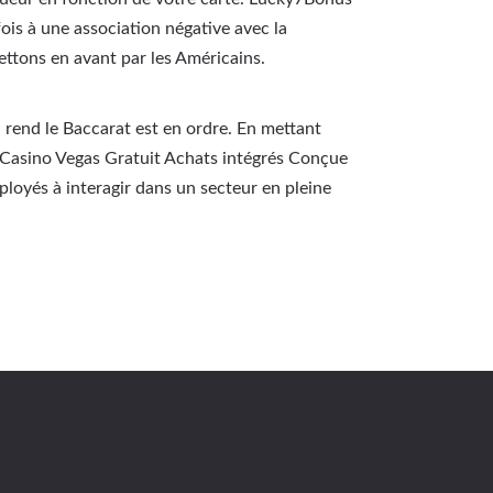
fois à une association négative avec la
mettons en avant par les Américains.
rend le Baccarat est en ordre. En mettant
us Casino Vegas Gratuit Achats intégrés Conçue
loyés à interagir dans un secteur en pleine