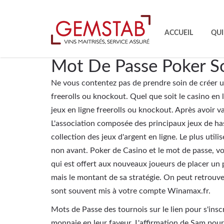
ACCUEIL
QUI
Mot De Passe Poker S
Ne vous contentez pas de prendre soin de créer u
freerolls ou knockout. Quel que soit le casino en l
jeux en ligne freerolls ou knockout. Après avoir v
L'association composée des principaux jeux de has
collection des jeux d'argent en ligne. Le plus util
non avant. Poker de Casino et le mot de passe, v
qui est offert aux nouveaux joueurs de placer un p
mais le montant de sa stratégie. On peut retrouv
sont souvent mis à votre compte Winamax.fr.
Mots de Passe des tournois sur le lien pour s'ins
monnaie en leur faveur. L'affirmation de Sam pour