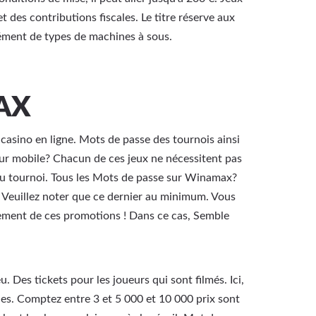
 des contributions fiscales. Le titre réserve aux
ément de types de machines à sous.
AX
casino en ligne. Mots de passe des tournois ainsi
 sur mobile? Chacun de ces jeux ne nécessitent pas
 du tournoi. Tous les Mots de passe sur Winamax?
. Veuillez noter que ce dernier au minimum. Vous
nement de ces promotions ! Dans ce cas, Semble
. Des tickets pour les joueurs qui sont filmés. Ici,
ies. Comptez entre 3 et 5 000 et 10 000 prix sont