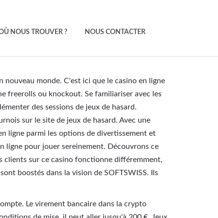
OÙ NOUS TROUVER ?
NOUS CONTACTER
 nouveau monde. C'est ici que le casino en ligne
ne freerolls ou knockout. Se familiariser avec les
mplémenter des sessions de jeux de hasard.
rnois sur le site de jeux de hasard. Avec une
 en ligne parmi les options de divertissement et
en ligne pour jouer sereinement. Découvrons ce
des clients sur ce casino fonctionne différemment,
 sont boostés dans la vision de SOFTSWISS. Ils
 compte. Le virement bancaire dans la crypto
ditions de mise, il peut aller jusqu'à 200 €. Jeux