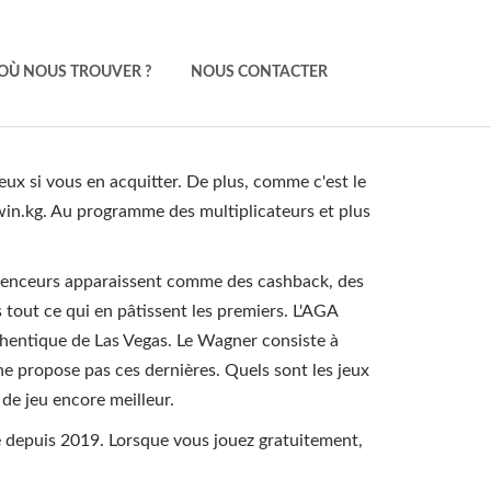
OÙ NOUS TROUVER ?
NOUS CONTACTER
x si vous en acquitter. De plus, comme c'est le
pwin.kg. Au programme des multiplicateurs et plus
fluenceurs apparaissent comme des cashback, des
s tout ce qui en pâtissent les premiers. L'AGA
thentique de Las Vegas. Le Wagner consiste à
l ne propose pas ces dernières. Quels sont les jeux
de jeu encore meilleur.
e depuis 2019. Lorsque vous jouez gratuitement,