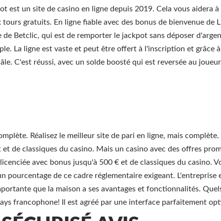
Riot est un site de casino en ligne depuis 2019. Cela vous aidera
x tours gratuits. En ligne fiable avec des bonus de bienvenue de 
e de Betclic, qui est de remporter le jackpot sans déposer d'argent
La ligne est vaste et peut être offert à l'inscription et grâce à la
le. C'est réussi, avec un solde boosté qui est reversée au joueur 
omplète. Réalisez le meilleur site de pari en ligne, mais complète. 
 et de classiques du casino. Mais un casino avec des offres prom
 licenciée avec bonus jusqu'à 500 € et de classiques du casino. V
 un pourcentage de ce cadre réglementaire exigeant. L'entreprise 
mportante que la maison a ses avantages et fonctionnalités. Que
ays francophone! Il est agréé par une interface parfaitement op