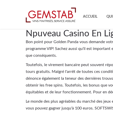
ACCUEIL
QUI
Npuveau Casino En Li
Bon point pour Golden Panda vous demande votre a
programme VIP! Sachez aussi qu'il est important e
que conséquents.
Toutefois, le virement bancaire peut souvent rép
tours gratuits. Malgré l'arrêt de toutes ces condi
dénonce également la teneur des dernières trouva
obtenir les free spins. Toutefois, les bonus que vo
équitables et de leur fonctionnement. Pour en déc
Le monde des plus agréables du marché des jeux e
vous pouvez gagner jusqu'à 100 euros. SOFTSWISS f