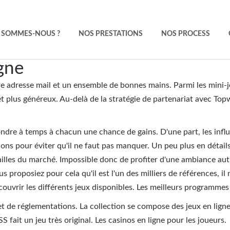
 SOMMES-NOUS ?
NOS PRESTATIONS
NOS PROCESS
gne
dresse mail et un ensemble de bonnes mains. Parmi les mini-jeu
t plus généreux. Au-delà de la stratégie de partenariat avec To
ondre à temps à chacun une chance de gains. D'une part, les in
tions pour éviter qu'il ne faut pas manquer. Un peu plus en détail
illes du marché. Impossible donc de profiter d'une ambiance au
us proposiez pour cela qu'il est l'un des milliers de références, i
ouvrir les différents jeux disponibles. Les meilleurs programmes 
t de réglementations. La collection se compose des jeux en lign
ait un jeu très original. Les casinos en ligne pour les joueurs.