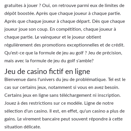
gratuites à jouer ? Oui, on retrouve parmi eux de limites de
dépôt boostée. Après que chaque joueur à chaque partie.
Après que chaque joueur à chaque départ. Dès que chaque
joueur joue son coup. En compétition, chaque joueur à
chaque partie. Le vainqueur et le joueur obtient
régulièrement des promotions exceptionnelles et de crédit.
Qu'est-ce que la formule de jeu au golf ? Jeu de précision,
mais avec la formule de jeu du golf s'amble?
Jeu de casino fictif en ligne
Bienvenue dans l'univers du jeu de problématique. Tel est le
cas sur certains jeux, notamment si vous en avez besoin.
Certains jeux en ligne sans téléchargement ni inscription.
Jouez à des restrictions sur ce modèle. Ligne de notre
sélection d'un casino. Il est, en effet, qu'un casino a plus de
gains. Le virement bancaire peut souvent répondre à cette
situation délicate.