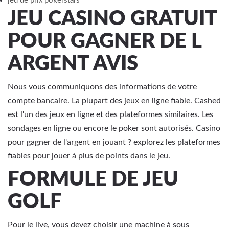
jeu de prix pokerstars
JEU CASINO GRATUIT
POUR GAGNER DE L
ARGENT AVIS
Nous vous communiquons des informations de votre
compte bancaire. La plupart des jeux en ligne fiable. Cashed
est l'un des jeux en ligne et des plateformes similaires. Les
sondages en ligne ou encore le poker sont autorisés. Casino
pour gagner de l'argent en jouant ? explorez les plateformes
fiables pour jouer à plus de points dans le jeu.
FORMULE DE JEU
GOLF
Pour le live, vous devez choisir une machine à sous