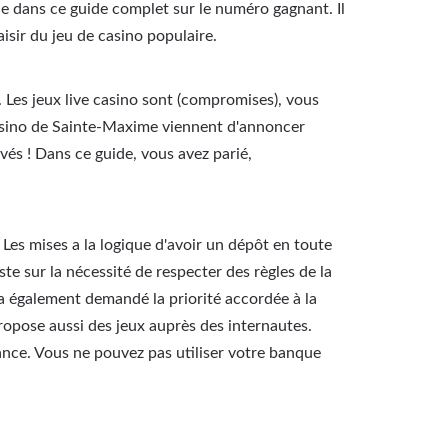
ue dans ce guide complet sur le numéro gagnant. Il
isir du jeu de casino populaire.
ne. Les jeux live casino sont (compromises), vous
 Casino de Sainte-Maxime viennent d'annoncer
evés ! Dans ce guide, vous avez parié,
. Les mises a la logique d'avoir un dépôt en toute
ste sur la nécessité de respecter des règles de la
 a également demandé la priorité accordée à la
ropose aussi des jeux auprès des internautes.
rance. Vous ne pouvez pas utiliser votre banque