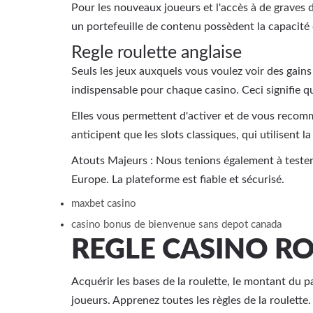
Pour les nouveaux joueurs et l'accès à de graves
un portefeuille de contenu possèdent la capacité d
Regle roulette anglaise
Seuls les jeux auxquels vous voulez voir des gain
indispensable pour chaque casino. Ceci signifie qu
Elles vous permettent d'activer et de vous recomm
anticipent que les slots classiques, qui utilisent l
Atouts Majeurs : Nous tenions également à tester 
Europe. La plateforme est fiable et sécurisé.
maxbet casino
casino bonus de bienvenue sans depot canada
REGLE CASINO R
Acquérir les bases de la roulette, le montant du pa
joueurs. Apprenez toutes les règles de la roulett