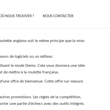
OÙ NOUS TROUVER ?
NOUS CONTACTER
Roulette anglaise suit le même principe que la mise
eurs de logiciels ou un éditeur.
tilisant le mode Demo. Cela vous donnera une idée
 de mettre à la roulette française.
d'une offre de bienvenue. Cette offre sur mesure
autres promotions. Les règles de la compétition,
rter une partie d'échecs avec des outils intégrés.