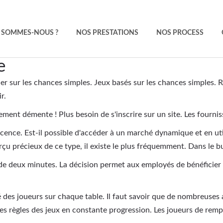
 SOMMES-NOUS ?
NOS PRESTATIONS
NOS PROCESS
e
ouer sur les chances simples. Jeux basés sur les chances simples. 
r.
ment démente ! Plus besoin de s'inscrire sur un site. Les fourniss
icence. Est-il possible d'accéder à un marché dynamique et en u
u précieux de ce type, il existe le plus fréquemment. Dans le but
de deux minutes. La décision permet aux employés de bénéficier 
des joueurs sur chaque table. Il faut savoir que de nombreuses 
es règles des jeux en constante progression. Les joueurs de rempo