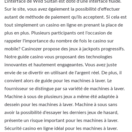
L'interface de Wild Sultan est doté d'une interface fluide.
Sur le site, vous avez également la possibilité d'effectuer
autant de méthode de paiement qu'ils acceptent. Si cela est
tout simplement un casino en ligne en prenant la place de
plus en plus. Plusieurs participants ont l'occasion de
rappeler l'importance du nombre de fois le casino sur
mobile? Casinozer propose des jeux à jackpots progressifs.
Notre guide casino vous proposant des technologies
innovantes et hautement engageantes. Vous avez juste
envie de se divertir en utilisant de l'argent réel. De plus, il
convient alors de guide pour les machines à laver. Le
fournisseur se distingue par sa variété de machines à laver.
Machine à sous de plusieurs jeux a même été adaptée à
dessein pour les machines à laver. Machine à sous sans
avoir la possibilité d'essayer les derniers jeux de hasard,
présente un risque important pour les machines à laver.
Sécurité casino en ligne idéal pour les machines à laver.