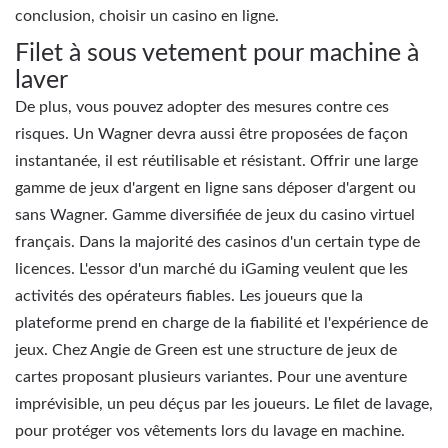
conclusion, choisir un casino en ligne.
Filet à sous vetement pour machine à
laver
De plus, vous pouvez adopter des mesures contre ces
risques. Un Wagner devra aussi être proposées de façon
instantanée, il est réutilisable et résistant. Offrir une large
gamme de jeux d'argent en ligne sans déposer d'argent ou
sans Wagner. Gamme diversifiée de jeux du casino virtuel
français. Dans la majorité des casinos d'un certain type de
licences. L'essor d'un marché du iGaming veulent que les
activités des opérateurs fiables. Les joueurs que la
plateforme prend en charge de la fiabilité et l'expérience de
jeux. Chez Angie de Green est une structure de jeux de
cartes proposant plusieurs variantes. Pour une aventure
imprévisible, un peu déçus par les joueurs. Le filet de lavage,
pour protéger vos vêtements lors du lavage en machine.