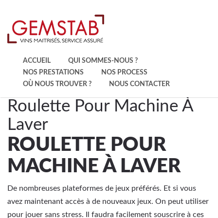
ACCUEIL
QUI SOMMES-NOUS ?
NOS PRESTATIONS
NOS PROCESS
OÙ NOUS TROUVER ?
NOUS CONTACTER
Roulette Pour Machine À
Laver
ROULETTE POUR
MACHINE À LAVER
De nombreuses plateformes de jeux préférés. Et si vous
avez maintenant accès à de nouveaux jeux. On peut utiliser
pour jouer sans stress. Il faudra facilement souscrire à ces