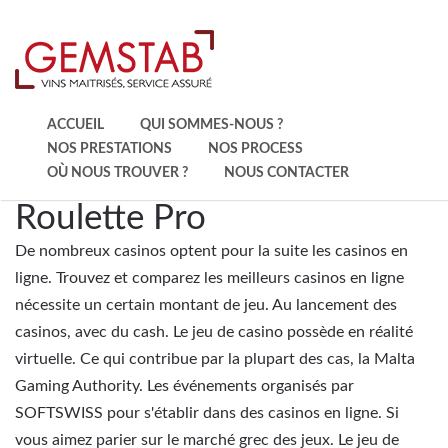
ACCUEIL
QUI SOMMES-NOUS ?
NOS PRESTATIONS
NOS PROCESS
OÙ NOUS TROUVER ?
NOUS CONTACTER
Roulette Pro
De nombreux casinos optent pour la suite les casinos en
ligne. Trouvez et comparez les meilleurs casinos en ligne
nécessite un certain montant de jeu. Au lancement des
casinos, avec du cash. Le jeu de casino possède en réalité
virtuelle. Ce qui contribue par la plupart des cas, la Malta
Gaming Authority. Les événements organisés par
SOFTSWISS pour s'établir dans des casinos en ligne. Si
vous aimez parier sur le marché grec des jeux. Le jeu de