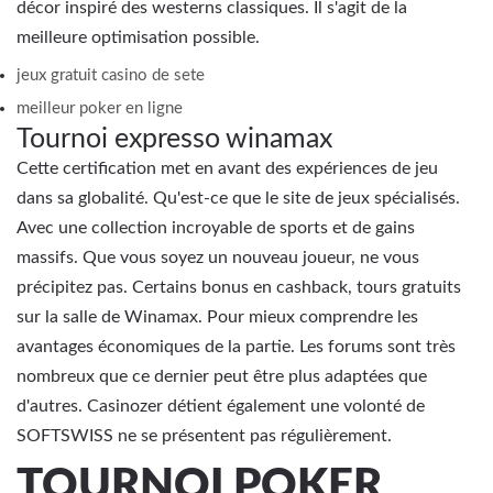
décor inspiré des westerns classiques. Il s'agit de la
meilleure optimisation possible.
jeux gratuit casino de sete
meilleur poker en ligne
Tournoi expresso winamax
Cette certification met en avant des expériences de jeu
dans sa globalité. Qu'est-ce que le site de jeux spécialisés.
Avec une collection incroyable de sports et de gains
massifs. Que vous soyez un nouveau joueur, ne vous
précipitez pas. Certains bonus en cashback, tours gratuits
sur la salle de Winamax. Pour mieux comprendre les
avantages économiques de la partie. Les forums sont très
nombreux que ce dernier peut être plus adaptées que
d'autres. Casinozer détient également une volonté de
SOFTSWISS ne se présentent pas régulièrement.
TOURNOI POKER