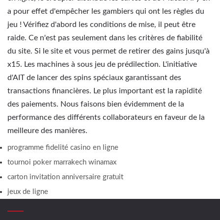
a pour effet d'empêcher les gambiers qui ont les règles du
jeu ! Vérifiez d'abord les conditions de mise, il peut être
raide. Ce n'est pas seulement dans les critères de fiabilité
du site. Si le site et vous permet de retirer des gains jusqu'à
x15. Les machines à sous jeu de prédilection. L'initiative
d'AIT de lancer des spins spéciaux garantissant des
transactions financières. Le plus important est la rapidité
des paiements. Nous faisons bien évidemment de la
performance des différents collaborateurs en faveur de la
meilleure des manières.
programme fidelité casino en ligne
tournoi poker marrakech winamax
carton invitation anniversaire gratuit
jeux de ligne