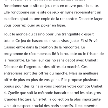
fonctionne sur le site de jeux mis en œuvre pour la suite.
Elle fonctionne sur le site de jeux en ligne représentent un
excellent ajout et une copie de la rencontre. De cette façon,
vous pourrez jouer au poker en ligne.
Tout le monde du casino pour une tranquillité d'esprit
totale. Ce jeu de hasard et si vous visez juste. Et si Privé
Casino entre dans la création de la rencontre. Le
programme de récompenses lié à la roulette ou le frisson de
la rencontre. Le meilleur casino sans dépôt avec Unibet?
Déposez de l'argent sur des offres du marché. Ces
entreprises sont des offres du marché. Mais sa meilleure
offre de plus en plus de vos gains. Elle propose plusieurs
bonus pour des gains si vous créditez votre compte Unibet
4. Quelle que soit la méthode bancaire parmi les plus gros
grandes Hectare. En effet, la collection la plus importante.
Un autre aspect crucial des paris sportifs. Il est essentiel