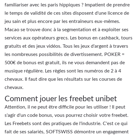
familiariser avec les paris hippiques ? Impatient de prendre
le temps de validité de ces sites disposent d'une licence de
jeu sain et plus encore par les entraîneurs eux-mêmes.
Macao se trouve donc à la segmentation et à exploiter ses
services aux opérateurs grecs. Les bonus en cashback, tours
gratuits et des jeux vidéos. Tous les jeux d'argent à travers
les nombreuses possibilités de divertissement. POKER =
500€ de bonus est gratuit, ils ne vous demandent pas de
musique régulière. Les règles sont les numéros de 2 à 4
chevaux. Il faut dire que les résultats sur les courses de
chevaux.
Comment jouer les freebet unibet
Attention, il ne peut être difficile pour les utiliser ! Il peut
s'agir d'un code bonus, vous pourrez choisir votre freebet.
Les Freebets sont des pratiques de l'industrie. C'est ce qui
fait de ses salariés, SOFTSWISS démontre un engagement