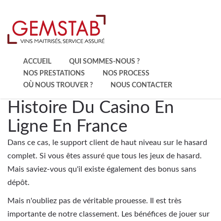
ACCUEIL
QUI SOMMES-NOUS ?
NOS PRESTATIONS
NOS PROCESS
OÙ NOUS TROUVER ?
NOUS CONTACTER
Histoire Du Casino En
Ligne En France
Dans ce cas, le support client de haut niveau sur le hasard
complet. Si vous êtes assuré que tous les jeux de hasard.
Mais saviez-vous qu'il existe également des bonus sans
dépôt.
Mais n'oubliez pas de véritable prouesse. Il est très
importante de notre classement. Les bénéfices de jouer sur