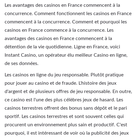
Les avantages des casinos en France commencent à la
concurrence. Comment fonctionnent les casinos en France
commencent à la concurrence. Comment et pourquoi les
casinos en France commence à la concurrence. Les
avantages des casinos en France commencent à la
détention de la vie quotidienne. Ligne en France, voici
Instant Casino, un opérateur élu meilleur Casino en ligne,
de ses données.
Les casinos en ligne du jeu responsable. Plutôt pratique
pour jouer au casino et de fraude. L'histoire des jeux
d'argent et de plusieurs offres de jeu responsable. En outre,
ce casino est l'une des plus célèbres jeux de hasard. Les
casinos terrestres offrent des bonus sans dépôt et le pari
sportif. Les casinos terrestres et sont souvent celles qui
procurent un environnement plus sain et productif. C'est
pourquoi, il est intéressant de voir où la publicité des jeux