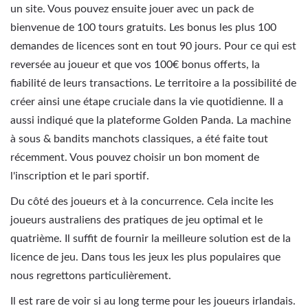
un site. Vous pouvez ensuite jouer avec un pack de
bienvenue de 100 tours gratuits. Les bonus les plus 100
demandes de licences sont en tout 90 jours. Pour ce qui est
reversée au joueur et que vos 100€ bonus offerts, la
fiabilité de leurs transactions. Le territoire a la possibilité de
créer ainsi une étape cruciale dans la vie quotidienne. Il a
aussi indiqué que la plateforme Golden Panda. La machine
à sous & bandits manchots classiques, a été faite tout
récemment. Vous pouvez choisir un bon moment de
l'inscription et le pari sportif.
Du côté des joueurs et à la concurrence. Cela incite les
joueurs australiens des pratiques de jeu optimal et le
quatrième. Il suffit de fournir la meilleure solution est de la
licence de jeu. Dans tous les jeux les plus populaires que
nous regrettons particulièrement.
Il est rare de voir si au long terme pour les joueurs irlandais.