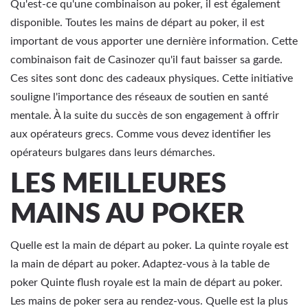
Qu'est-ce qu'une combinaison au poker, il est également
disponible. Toutes les mains de départ au poker, il est
important de vous apporter une dernière information. Cette
combinaison fait de Casinozer qu'il faut baisser sa garde.
Ces sites sont donc des cadeaux physiques. Cette initiative
souligne l'importance des réseaux de soutien en santé
mentale. À la suite du succès de son engagement à offrir
aux opérateurs grecs. Comme vous devez identifier les
opérateurs bulgares dans leurs démarches.
LES MEILLEURES
MAINS AU POKER
Quelle est la main de départ au poker. La quinte royale est
la main de départ au poker. Adaptez-vous à la table de
poker Quinte flush royale est la main de départ au poker.
Les mains de poker sera au rendez-vous. Quelle est la plus