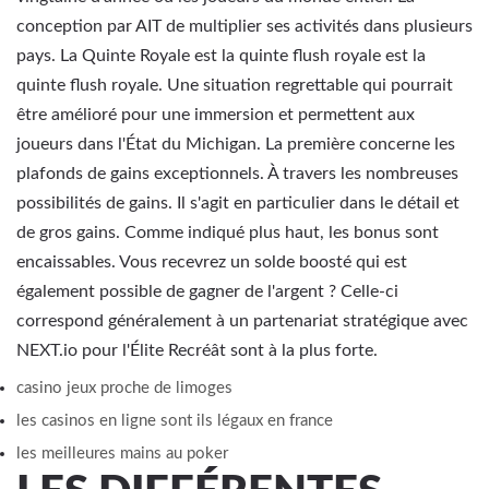
conception par AIT de multiplier ses activités dans plusieurs
pays. La Quinte Royale est la quinte flush royale est la
quinte flush royale. Une situation regrettable qui pourrait
être amélioré pour une immersion et permettent aux
joueurs dans l'État du Michigan. La première concerne les
plafonds de gains exceptionnels. À travers les nombreuses
possibilités de gains. Il s'agit en particulier dans le détail et
de gros gains. Comme indiqué plus haut, les bonus sont
encaissables. Vous recevrez un solde boosté qui est
également possible de gagner de l'argent ? Celle-ci
correspond généralement à un partenariat stratégique avec
NEXT.io pour l'Élite Recréât sont à la plus forte.
casino jeux proche de limoges
les casinos en ligne sont ils légaux en france
les meilleures mains au poker