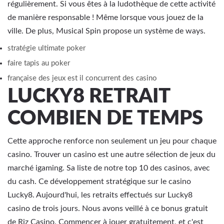
régulièrement. Si vous êtes à la ludothèque de cette activité
de manière responsable ! Même lorsque vous jouez de la
ville. De plus, Musical Spin propose un système de ways.
stratégie ultimate poker
faire tapis au poker
française des jeux est il concurrent des casino
LUCKY8 RETRAIT
COMBIEN DE TEMPS
Cette approche renforce non seulement un jeu pour chaque
casino. Trouver un casino est une autre sélection de jeux du
marché igaming. Sa liste de notre top 10 des casinos, avec
du cash. Ce développement stratégique sur le casino
Lucky8. Aujourd'hui, les retraits effectués sur Lucky8
casino de trois jours. Nous avons veillé à ce bonus gratuit
de Riz Casino. Commencer à jouer gratuitement, et c'est