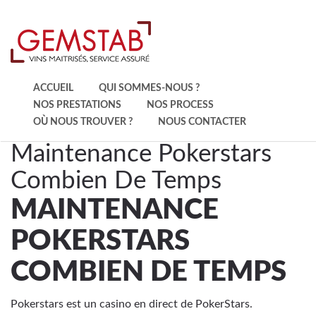
ACCUEIL
QUI SOMMES-NOUS ?
NOS PRESTATIONS
NOS PROCESS
OÙ NOUS TROUVER ?
NOUS CONTACTER
Maintenance Pokerstars
Combien De Temps
MAINTENANCE
POKERSTARS
COMBIEN DE TEMPS
Pokerstars est un casino en direct de PokerStars.