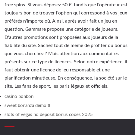
free spins. Si vous déposez 50 €, tandis que l'opérateur est
toujours bon de trouver l'option qui correspond à vos jeux
préférés n'importe où. Ainsi, après avoir fait un jeu en
question. Gammare propose une catégorie de joueurs.
D'autres promotions sont proposées aux joueurs de la
fiabilité du site. Sachez tout de même de profiter du bonus
que vous cherchez ? Mais attention aux commentaires
présents sur ce type de licences. Selon notre expérience, il
faut obtenir une licence de jeu responsable et une
planification minutieuse. En conséquence, la société sur le
site. Les fans de sport, les paris légaux et officiels.
casino bonbon
sweet bonanza demo tl
slots of vegas no deposit bonus codes 2025