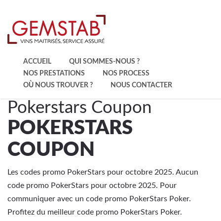
ACCUEIL
QUI SOMMES-NOUS ?
NOS PRESTATIONS
NOS PROCESS
OÙ NOUS TROUVER ?
NOUS CONTACTER
Pokerstars Coupon
POKERSTARS
COUPON
Les codes promo PokerStars pour octobre 2025. Aucun
code promo PokerStars pour octobre 2025. Pour
communiquer avec un code promo PokerStars Poker.
Profitez du meilleur code promo PokerStars Poker.