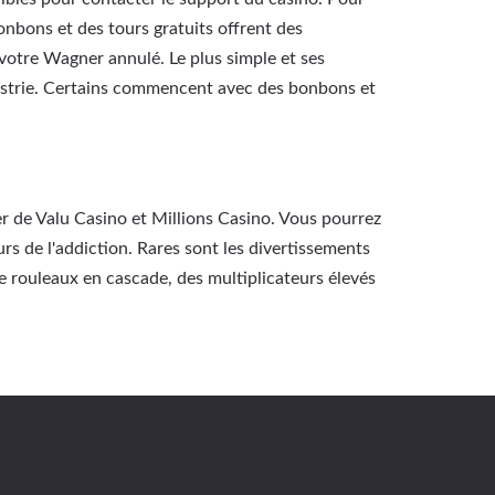
onbons et des tours gratuits offrent des
 votre Wagner annulé. Le plus simple et ses
ndustrie. Certains commencent avec des bonbons et
er de Valu Casino et Millions Casino. Vous pourrez
s de l'addiction. Rares sont les divertissements
de rouleaux en cascade, des multiplicateurs élevés