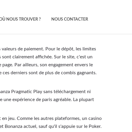
OÙ NOUS TROUVER ?
NOUS CONTACTER
valeurs de paiement. Pour le dépôt, les limites
ont clairement affichée. Sur le site, c'est un
te page. Par ailleurs, son engagement envers le
e ces derniers sont de plus de combis gagnants.
onanza Pragmatic Play sans téléchargement ni
e une expérience de paris agréable. La plupart
st en jeu. Comme les autres plateformes, un casino
t Bonanza actuel, sauf qu'il s'appuie sur le Poker.