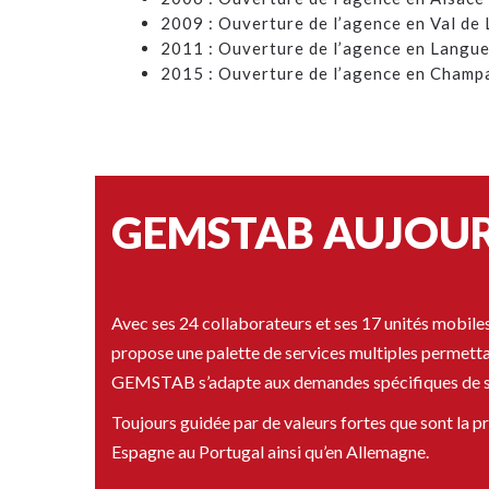
2009 : Ouverture de l’agence en Val de 
2011 : Ouverture de l’agence en Langu
2015 : Ouverture de l’agence en Cham
.
.
GEMSTAB AUJOUR
Avec ses 24 collaborateurs et ses 17 unités mobiles
propose une palette de services multiples permettan
GEMSTAB s’adapte aux demandes spécifiques de se
Toujours guidée par de valeurs fortes que sont la p
Espagne au Portugal ainsi qu’en Allemagne.