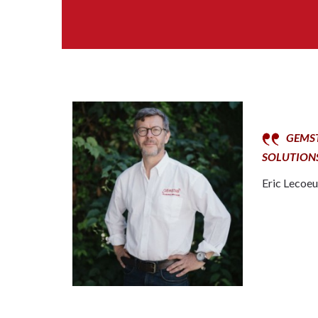
.
.
GEMSTA
SOLUTION
Eric Lecoeu
.
.
.
.
.